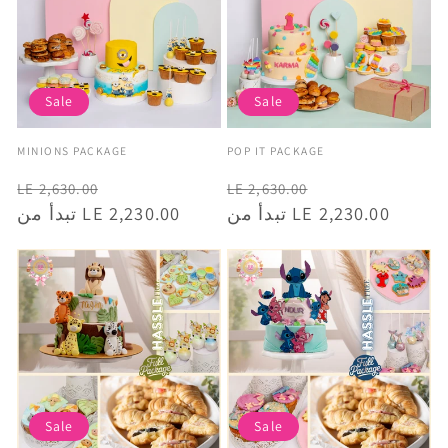
Sale
Sale
Vendor:
Vendor:
MINIONS PACKAGE
POP IT PACKAGE
Minions
Pop It
Regular
Sale
Regular
Sale
LE 2,630.00
LE 2,630.00
price
price
تبدأ من LE 2,230.00
price
price
تبدأ من LE 2,230.00
Sale
Sale