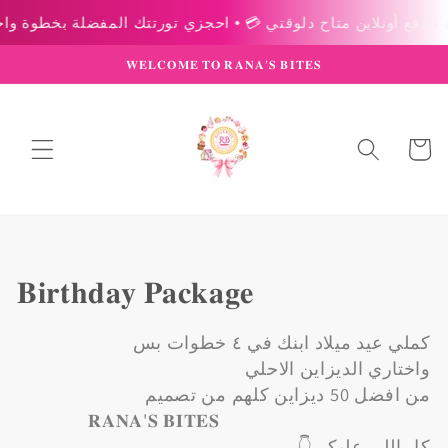
Skip to
content
𝐖𝐄𝐋𝐂𝐎𝐌𝐄 𝐓𝐎 𝐑𝐀𝐍𝐀’𝐒 𝐁𝐈𝐓𝐄𝐒
عربة
التسوق
Collection:
𝐁𝐢𝐫𝐭𝐡𝐝𝐚𝐲 𝐏𝐚𝐜𝐤𝐚𝐠𝐞
كملي عيد ميلاد ابنك في ٤ خطوات بس
واختاري الديزاين الاحلي
من افضل 50 ديزاين كلهم من تصميم
𝐑𝐀𝐍𝐀'𝐒 𝐁𝐈𝐓𝐄𝐒
كل اللي عليكي👇