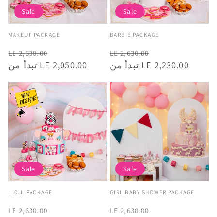
Sale
Sale
Vendor:
Vendor:
MAKEUP PACKAGE
BARBIE PACKAGE
Makeup
Barbie
Regular
Sale
Regular
Sale
LE 2,630.00
LE 2,630.00
price
price
تبدأ من LE 2,050.00
price
price
تبدأ من LE 2,230.00
Sale
Sale
Vendor:
Vendor:
L.O.L PACKAGE
GIRL BABY SHOWER PACKAGE
L.O.L
Girl Baby Shower Package
Regular
Sale
Regular
Sale
LE 2,630.00
LE 2,630.00