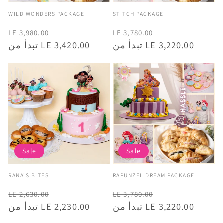
Vendor:
Vendor:
WILD WONDERS PACKAGE
STITCH PACKAGE
Wild Wonders Package
Stitch Package
Regular
Sale
Regular
Sale
LE 3,980.00
LE 3,780.00
price
price
تبدأ من LE 3,420.00
price
price
تبدأ من LE 3,220.00
Sale
Sale
Vendor:
Vendor:
RANA'S BITES
RAPUNZEL DREAM PACKAGE
Moana
Rapunzel Dream Package
Regular
Sale
Regular
Sale
LE 2,630.00
LE 3,780.00
price
price
تبدأ من LE 2,230.00
price
price
تبدأ من LE 3,220.00