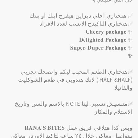
✅ هتختاري احلي ديزاين هيفرح ابنك او بنتك
✅هتختاري الباكيدج الانسب لعدد الافراد
✨ 𝐂𝐡𝐞𝐞𝐫𝐲 𝐩𝐚𝐜𝐤𝐚𝐠𝐞
✨ 𝐃𝐞𝐥𝐢𝐠𝐡𝐭𝐞𝐝 𝐏𝐚𝐜𝐤𝐚𝐠𝐞
✨ 𝐒𝐮𝐩𝐞𝐫-𝐃𝐮𝐩𝐞𝐫 𝐏𝐚𝐜𝐤𝐚𝐠𝐞
✨
✅هتختاري الطعم المحبب ليكم وانصحك تجربي
‏(HALF &HALF ) لانك هتدوبي في طعم الشوكليت
والفانيلا
✅متنسيش تسيبي لينا NOTE بالاسم والسن وتاريخ
الاستلام والمكان
وبس كدا هتلاقي فريق عمل 𝐑𝐀𝐍𝐀'𝐒 𝐁𝐈𝐓𝐄𝐒
بيتواصل معاكي خلال ٢٤ ساعه لتاكيد الاوردر معاكي