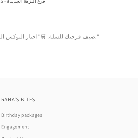
RANA’S BITES - فرع النزهة الجديدة
ضيف فرحتك للسلة: 🛒"اختار البوكس اللي يملى عينك وضيفه لطلباتك."
RANA'S BITES
Birthday packages
Engagement