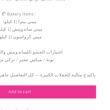
🥐 Bakery Items :
ميني بيتزا (1 كيلو)
ميني ساندويتش (1 كيلو)
ميني كرواسون (1 كيلو)
: اختيارات الحشو (للساندويتش وا
تونة / ميكس تشيز / تركي مع
💫 باكيدج مثالية للحفلات الكبيرة — كل التفاصيل ج
Add to cart