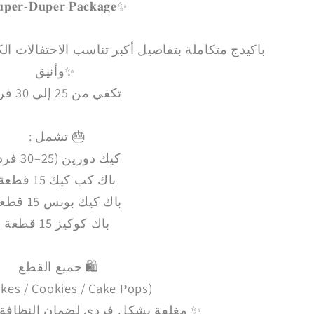
𝐩𝐞𝐫-𝐃𝐮𝐩𝐞𝐫 𝐏𝐚𝐜𝐤𝐚𝐠𝐞✨
بر تناسب الاحتفالات الكبيرة ولمظهر سفرة متكامل
وأنيق✨
تكفي من 25 إلى 30 فرد
: تشمل 🎂
كيك دورين (25–30 فرد)
باك كب كيك 15 قطعة
كيك بوبس 15 قطعة
باك
كوكيز 15 قطعة
باك
جميع القطع 🛍️
kes / Cookies / Cake Pops)
مغلفة بشكل فردي لضمان النظافة وسهولة التقديم ✨