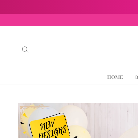
Skip to
content
𝐇𝐎𝐌𝐄
B
Skip to
product
information