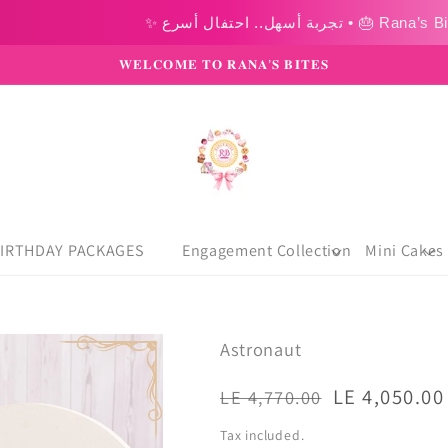
𝐖𝐄𝐋𝐂𝐎𝐌𝐄 𝐓𝐎 𝐑𝐀𝐍𝐀’𝐒 𝐁𝐈𝐓𝐄𝐒
IRTHDAY PACKAGES
Engagement Collection
Mini Cakes
Astronaut
Regular
Sale
LE 4,050.00
LE 4,770.00
price
price
Tax included.