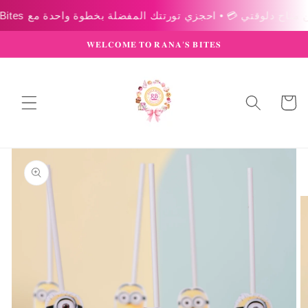
Skip to
content
𝐖𝐄𝐋𝐂𝐎𝐌𝐄 𝐓𝐎 𝐑𝐀𝐍𝐀’𝐒 𝐁𝐈𝐓𝐄𝐒
عربة
التسوق
Skip to
product
information