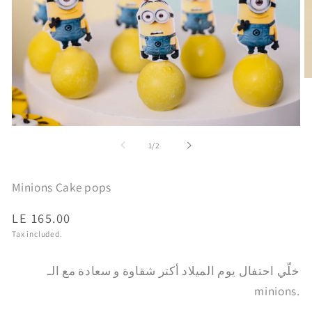
O
m
2
in
m
Open
media
of
1
/
2
1
in
modal
Minions Cake pops
Regular
LE 165.00
price
Tax included.
خلّي احتفال يوم الميلاد أكتر شقاوة و سعادة مع الـ
minions.