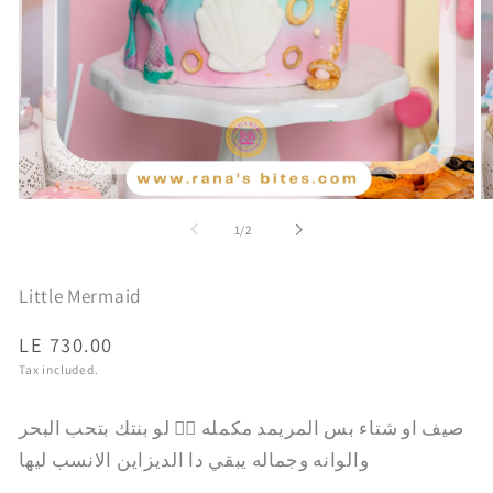
Open
O
media
m
of
1
/
2
1
2
in
in
modal
m
Little Mermaid
Regular
LE 730.00
price
Tax included.
صيف او شتاء بس المريمد مكمله 🧜‍♀️ لو بنتك بتحب البحر
والوانه وجماله يبقي دا الديزاين الانسب ليها