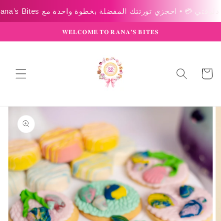
Skip to
content
𝐖𝐄𝐋𝐂𝐎𝐌𝐄 𝐓𝐎 𝐑𝐀𝐍𝐀’𝐒 𝐁𝐈𝐓𝐄𝐒
عربة
التسوق
Skip to
product
information