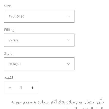
Size
Filling
Style
الكمية
Decrease
Increase
quantity
quantity
خلّي احتفال يوم ميلاد بنتك أكتر سعادة بتصميم حورية
for
for
Little
Little
البحر الرقيق و المبهج.