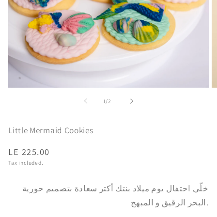
Open
O
media
m
of
1
/
2
1
2
in
in
modal
m
Little Mermaid Cookies
Regular
LE 225.00
price
Tax included.
خلّي احتفال يوم ميلاد بنتك أكتر سعادة بتصميم حورية
البحر الرقيق و المبهج.