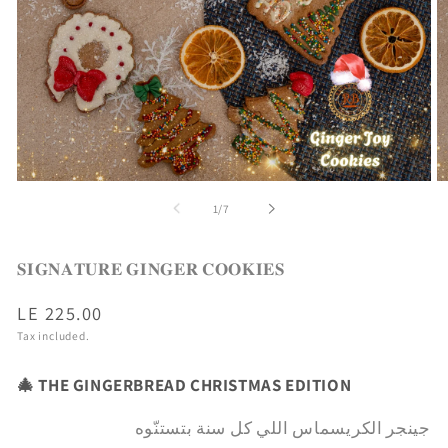
Open
O
media
m
of
1
/
7
1
2
in
in
modal
m
𝐒𝐈𝐆𝐍𝐀𝐓𝐔𝐑𝐄 𝐆𝐈𝐍𝐆𝐄𝐑 𝐂𝐎𝐎𝐊𝐈𝐄𝐒
Regular
LE 225.00
price
Tax included.
🎄 THE GINGERBREAD CHRISTMAS EDITION
جينجر الكريسماس اللي كل سنة بتستنّوه