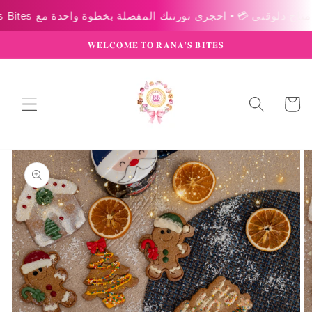
Skip to
content
𝐖𝐄𝐋𝐂𝐎𝐌𝐄 𝐓𝐎 𝐑𝐀𝐍𝐀’𝐒 𝐁𝐈𝐓𝐄𝐒
عربة
التسوق
Skip to
product
information