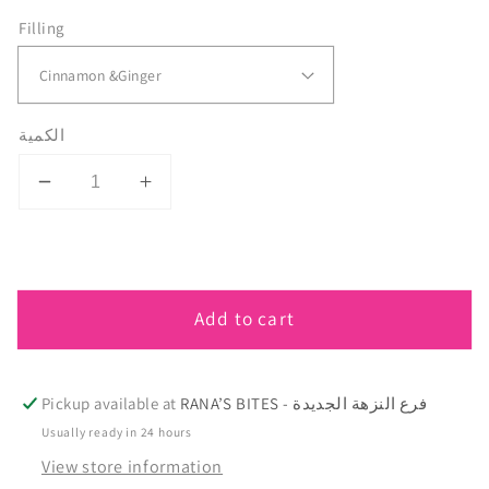
Filling
الكمية
Decrease
Increase
quantity
quantity
for
for
𝐒𝐈𝐆𝐍𝐀𝐓𝐔𝐑𝐄
𝐒𝐈𝐆𝐍𝐀𝐓𝐔𝐑𝐄
𝐆𝐈𝐍𝐆𝐄𝐑
𝐆𝐈𝐍𝐆𝐄𝐑
Add to cart
𝐂𝐎𝐎𝐊𝐈𝐄𝐒
𝐂𝐎𝐎𝐊𝐈𝐄𝐒
RANA’S BITES - فرع النزهة الجديدة
Pickup available at
Usually ready in 24 hours
View store information