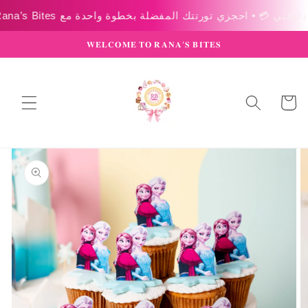
Skip to
content
𝐖𝐄𝐋𝐂𝐎𝐌𝐄 𝐓𝐎 𝐑𝐀𝐍𝐀’𝐒 𝐁𝐈𝐓𝐄𝐒
عربة
التسوق
Skip to
product
information