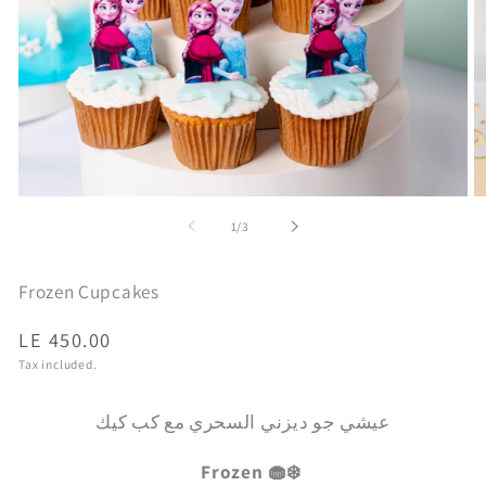
Open
O
media
m
of
1
/
3
1
2
in
in
modal
m
Frozen Cupcakes
Regular
LE 450.00
price
Tax included.
عيشي جو ديزني السحري مع كب كيك
Frozen
🧁❄️