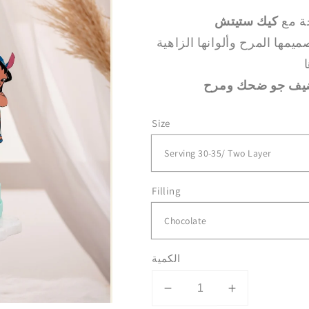
جة مع
كيك ستيتش
مها المرح وألوانها الزاهية
هتضيف جو ضحك ومرح
Size
Filling
الكمية
Decrease
Increase