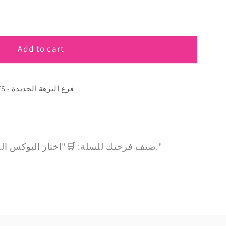
Add to cart
RANA’S BITES - فرع النزهة الجديدة
ضيف فرحتك للسلة: 🛒"اختار البوكس اللي يملى عينك وضيفه لطلباتك."