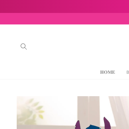
Skip to
content
𝐇𝐎𝐌𝐄
B
Skip to
product
information