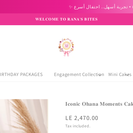
𝐖𝐄𝐋𝐂𝐎𝐌𝐄 𝐓𝐎 𝐑𝐀𝐍𝐀’𝐒 𝐁𝐈𝐓𝐄𝐒
IRTHDAY PACKAGES
Engagement Collection
Mini Cakes
𝐈𝐜𝐨𝐧𝐢𝐜 𝐎𝐡𝐚𝐧𝐚 𝐌𝐨𝐦𝐞𝐧𝐭𝐬 𝐂𝐚
Regular
LE 2,470.00
price
Tax included.