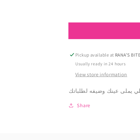
quantity
quantity
for
for
𝐈𝐜𝐨𝐧𝐢𝐜
𝐈𝐜𝐨𝐧𝐢𝐜
𝐎𝐡𝐚𝐧𝐚
𝐎𝐡𝐚𝐧𝐚
𝐌𝐨𝐦𝐞𝐧𝐭𝐬
𝐌𝐨𝐦𝐞𝐧𝐭𝐬
𝐂𝐚𝐤𝐞
𝐂𝐚𝐤𝐞
Pickup available at
Usually ready in 24 hours
View store information
Share